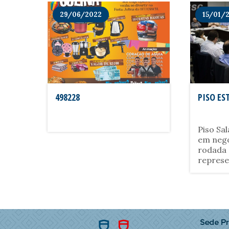
29/06/2022
15/01/
498228
PISO ES
Piso Sal
em nego
rodada 
represe
trabalh
fecha 
Centrais
Federaç
diversas