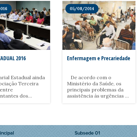
2016
05/08/2014
TADUAL 2016
Enfermagem e Precariedade
arial Estadual ainda
De acordo com o
ciação Terceira
Ministério da Saúde, os
entre
principais problemas da
ntantes dos
assistência às urgências e
adores e patrões
emergências no Brasil são:
sem acordo
estrutura física e
 sindicais e
tecnológica inadequada,
ões das mais
insuficiência de......
 categorias de......