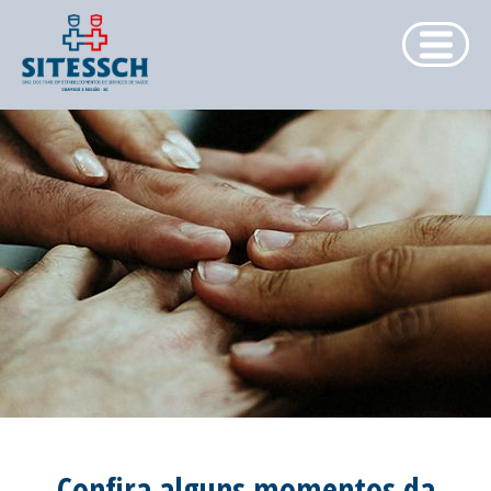
INICIAL
-
O SITESSCH
NOTÍCIAS
EDITAIS
JORNAL
FILIAÇÕES
CONVÊNIOS
FOTOS
CONVENÇÕES
CONTATO
Confira alguns momentos da