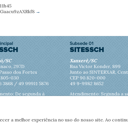
 11h45
EuGaacu9zAXRkf8
→
có/SC
Xanxerê/SC
naco, 297D
Rua Victor Konder, 899
 Passo dos Fortes
Junto ao SINTERXAR, Cen
.805-030
CEP 90.820-000
6 3868 /
49 99911 5876
49 9-9982 8652
mento: De segunda à
Atendimento: Segunda a s
eira das 8h às 11h30 e
feira das 8h às 11h45
s 17h
recer a melhor experiência no uso do nosso site. Ao cont
tícias
Jornal Sitessch
Filiações
Convê