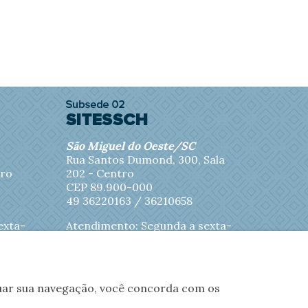
São Miguel do Oeste/SC
Rua Santos Dumond, 300, Sala
tro
202 - Centro
CEP 89.900-000
49 36220163 / 36210658
exta-
Atendimento: Segunda a sexta-
feira das 8h às 11h45
inuar sua navegação, você concorda com os
nios
Fotos
Contato