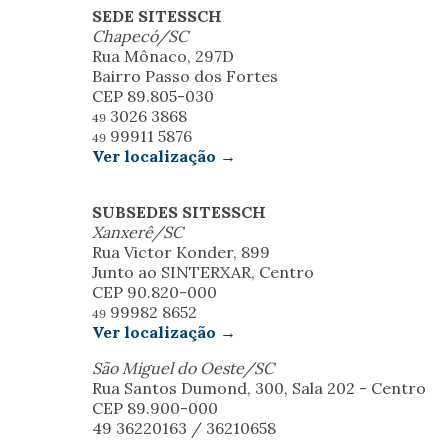
SEDE SITESSCH
Chapecó/SC
Rua Mônaco, 297D
Bairro Passo dos Fortes
CEP 89.805-030
3026 3868
49
99911 5876
49
Ver localização →
SUBSEDES SITESSCH
Xanxerê/SC
Rua Victor Konder, 899
Junto ao SINTERXAR, Centro
CEP 90.820-000
99982 8652
49
Ver localização →
São Miguel do Oeste/SC
Rua Santos Dumond, 300, Sala 202 - Centro
CEP 89.900-000
49 36220163 / 36210658