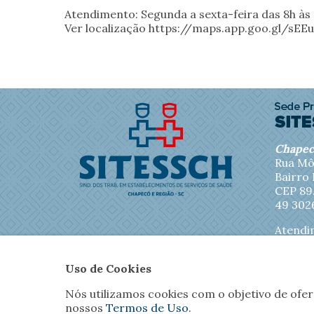
Atendimento: Segunda a sexta-feira das 8h às
Ver localização https://maps.app.goo.gl/sE
Chape
Rua Mô
Bairro
CEP 89
49 302
Atendi
sexta-f
13h30 à
Uso de Cookies
Nós utilizamos cookies com o objetivo de ofe
nossos
Termos de Uso
.
Inicial
O Sitessch
No