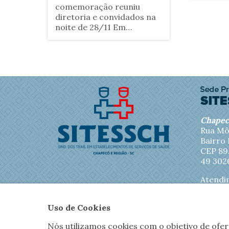
comemoração reuniu
diretoria e convidados na
noite de 28/11 Em
solenidade de
comemoração pelos 45
anos de existência do
SITESSCH, a diretoria
sindical realizou na noite
de 28 de novembro um
momento especial para
celebrar. Além dos
diretores, convidados
Chape
estiveram presentes para
Rua Mô
recordar a trajetória de
Bairro
luta e de trabalho em
CEP 89
quase meio século de
49 302
atuação do Sindicato dos
Atendi
Trabalhadores em......
sexta-f
13h30 à
Uso de Cookies
Nós utilizamos cookies com o objetivo de ofe