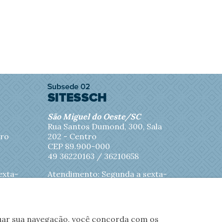
São Miguel do Oeste/SC
Rua Santos Dumond, 300, Sala
tro
202 - Centro
CEP 89.900-000
49 36220163 / 36210658
exta-
Atendimento: Segunda a sexta-
feira das 8h às 11h45
inuar sua navegação, você concorda com os