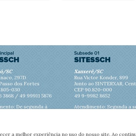
có/SC
Xanxerê/SC
naco, 297D
Rua Victor Konder, 899
 Passo dos Fortes
Junto ao SINTERXAR, Cen
.805-030
CEP 90.820-000
6 3868 /
49 99911 5876
49 9-9982 8652
mento: De segunda à
Atendimento: Segunda a s
eira das 8h às 11h30 e
feira das 8h às 11h45
s 17h
recer a melhor experiência no uso do nosso site. Ao cont