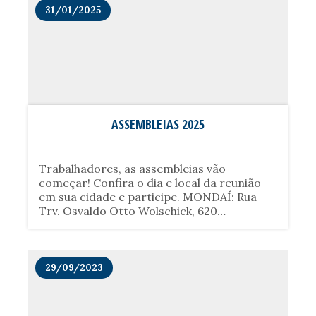
política e econômica do Brasil. Na......
31/01/2025
ASSEMBLEIAS 2025
Trabalhadores, as assembleias vão
começar! Confira o dia e local da reunião
em sua cidade e participe. MONDAÍ: Rua
Trv. Osvaldo Otto Wolschick, 620
(Associação Hospitalar de Mondaí) - Dia
17/02/2025 às 10horas; CAIBI: Rua
Machado de Assis, Nº 630......
29/09/2023