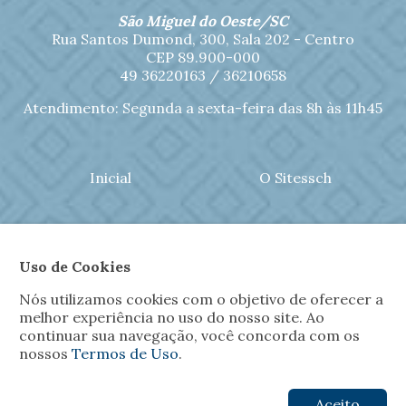
São Miguel do Oeste/SC
Rua Santos Dumond, 300, Sala 202 - Centro
CEP 89.900-000
49 36220163 / 36210658
Atendimento: Segunda a sexta-feira das 8h às 11h45
Inicial
O Sitessch
Notícias
Jornal Sitessch
Uso de Cookies
Filiações
Convênios
Nós utilizamos cookies com o objetivo de oferecer a
melhor experiência no uso do nosso site. Ao
continuar sua navegação, você concorda com os
Fotos
Contato
nossos
Termos de Uso
.
Aceito