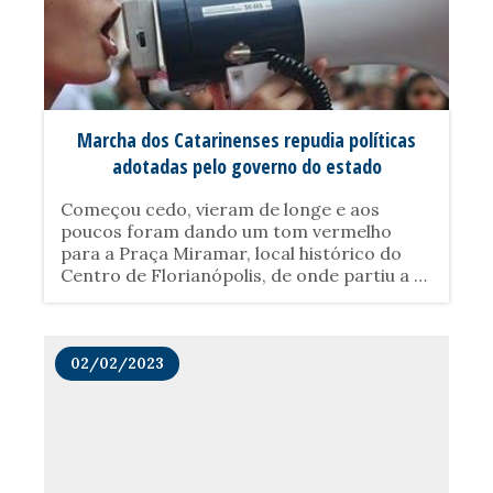
Marcha dos Catarinenses repudia políticas
adotadas pelo governo do estado
Começou cedo, vieram de longe e aos
poucos foram dando um tom vermelho
para a Praça Miramar, local histórico do
Centro de Florianópolis, de onde partiu a 5º
Marcha dos Catarinenses. Trabalhadores e
trabalhadoras, do campo e da cidade se
reuniram na capital para cobrar do
governo do Estado melhores investimentos
02/02/2023
em políticas públicas, condições de
trabalho......