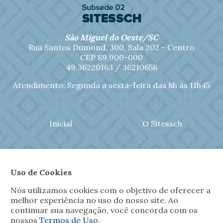
São Miguel do Oeste/SC
Rua Santos Dumond, 300, Sala 202 - Centro
CEP 89.900-000
49 36220163 / 36210658
Atendimento: Segunda a sexta-feira das 8h às 11h45
Inicial
O Sitessch
Notícias
Jornal Sitessch
Uso de Cookies
Filiações
Convênios
Nós utilizamos cookies com o objetivo de oferecer a
melhor experiência no uso do nosso site. Ao
continuar sua navegação, você concorda com os
Fotos
Contato
nossos
Termos de Uso
.